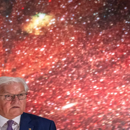
kales
rtner Content
ort