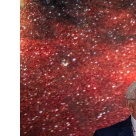
Lo
Pa
Sp