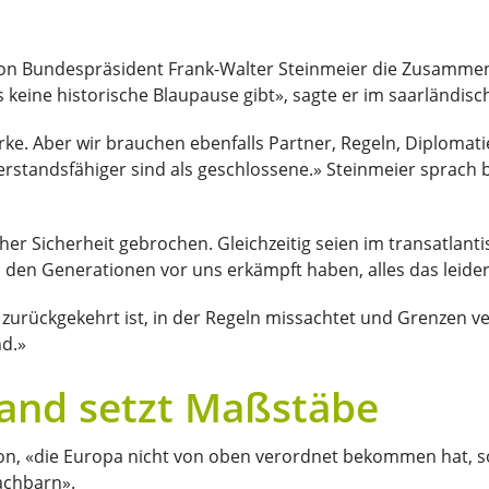
n Bundespräsident Frank-Walter Steinmeier die Zusammenar
keine historische Blaupause gibt», sagte er im saarländisc
Stärke. Aber wir brauchen ebenfalls Partner, Regeln, Diploma
erstandsfähiger sind als geschlossene.» Steinmeier sprach
er Sicherheit gebrochen. Gleichzeitig seien im transatlan
g, den Generationen vor uns erkämpft haben, alles das leide
ik zurückgekehrt ist, in der Regeln missachtet und Grenzen 
nd.»
land setzt Maßstäbe
ion, «die Europa nicht von oben verordnet bekommen hat, so
Nachbarn».