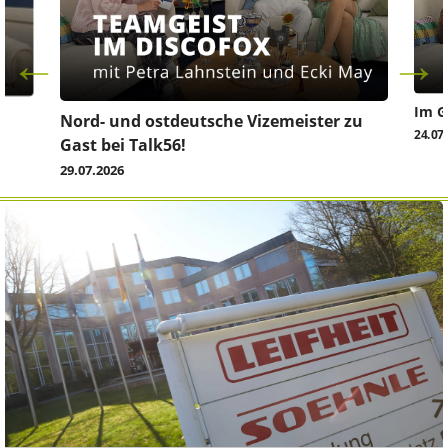
Im G
z
Nord- und ostdeutsche Vizemeister zu
24.07
Gast bei Talk56!
29.07.2026