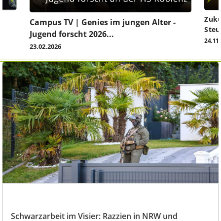
Zuku
Campus TV | Genies im jungen Alter -
Steu
Jugend forscht 2026...
24.11
23.02.2026
Schwarzarbeit im Visier: Razzien in NRW und