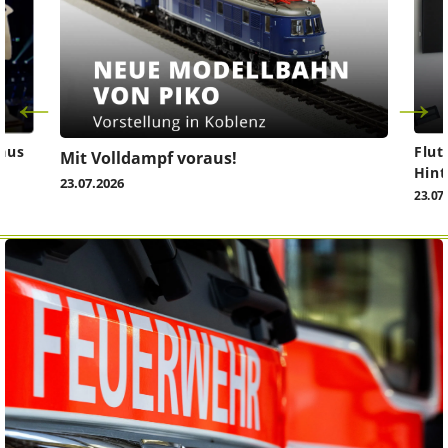
aus
Flut
Mit Volldampf voraus!
Hint
23.07.2026
23.07