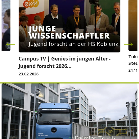
Zuku
Campus TV | Genies im jungen Alter -
Steu
Jugend forscht 2026...
24.11
23.02.2026