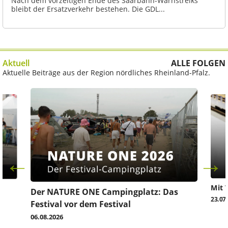
Nach dem vorzeitigen Ende des Saarbahn-Warnstreiks
bleibt der Ersatzverkehr bestehen. Die GDL...
Aktuell
ALLE FOLGEN
Aktuelle Beiträge aus der Region nördliches Rheinland-Pfalz.
Mit 
Der NATURE ONE Campingplatz: Das
23.07
Festival vor dem Festival
06.08.2026