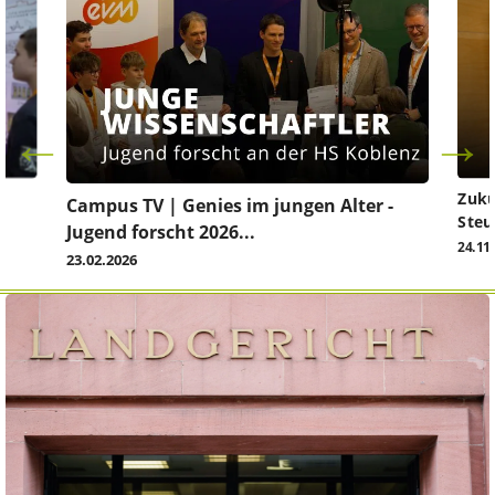
Zuku
Campus TV | Genies im jungen Alter -
Steu
Jugend forscht 2026...
24.11
23.02.2026