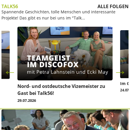
TALK56
ALLE FOLGEN
Spannende Geschichten, tolle Menschen und interessante
Projekte! Das gibt es nur bei uns im "Talk...
Im G
z
Nord- und ostdeutsche Vizemeister zu
24.07
Gast bei Talk56!
29.07.2026