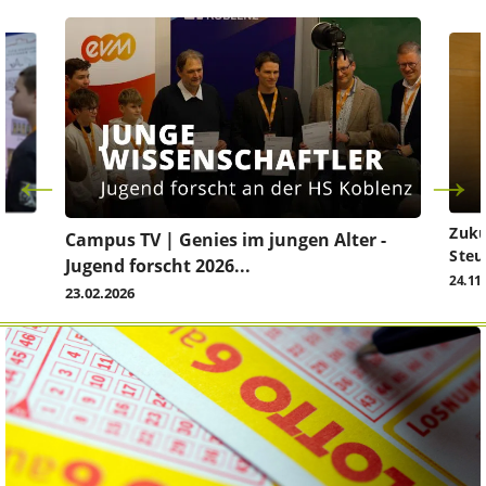
Zuku
Campus TV | Genies im jungen Alter -
Steu
Jugend forscht 2026...
24.11
23.02.2026