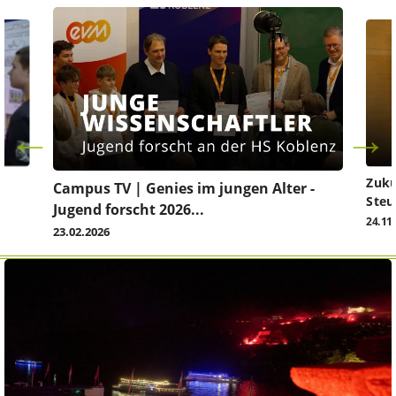
Zuku
Campus TV | Genies im jungen Alter -
Steu
Jugend forscht 2026...
24.11
23.02.2026