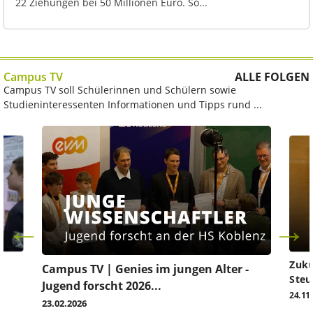
22 Ziehungen bei 50 Millionen Euro. So...
Campus TV
ALLE FOLGEN
Campus TV soll Schülerinnen und Schülern sowie
Studieninteressenten Informationen und Tipps rund ...
Zuku
Campus TV | Genies im jungen Alter -
Steu
Jugend forscht 2026...
24.11
23.02.2026