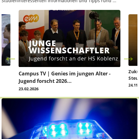
Studieninteressenten Informationen und Tipps rund ...
Zuku
Campus TV | Genies im jungen Alter -
Steu
Jugend forscht 2026...
24.11
23.02.2026