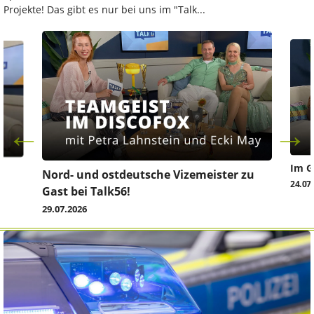
Projekte! Das gibt es nur bei uns im "Talk...
Im G
z
Nord- und ostdeutsche Vizemeister zu
24.07
Gast bei Talk56!
29.07.2026