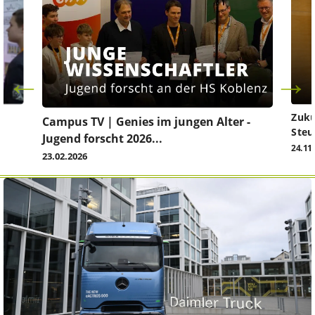
Zuku
Campus TV | Genies im jungen Alter -
Steu
Jugend forscht 2026...
24.11
23.02.2026