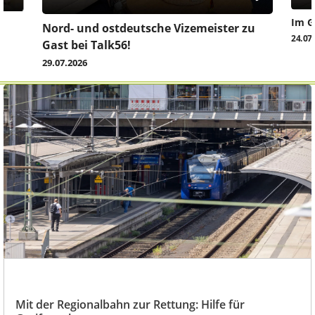
Im G
z
Nord- und ostdeutsche Vizemeister zu
24.07
Gast bei Talk56!
29.07.2026
Mit der Regionalbahn zur Rettung: Hilfe für