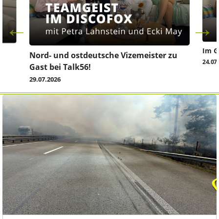
Im G
z
Nord- und ostdeutsche Vizemeister zu
24.07
Gast bei Talk56!
29.07.2026