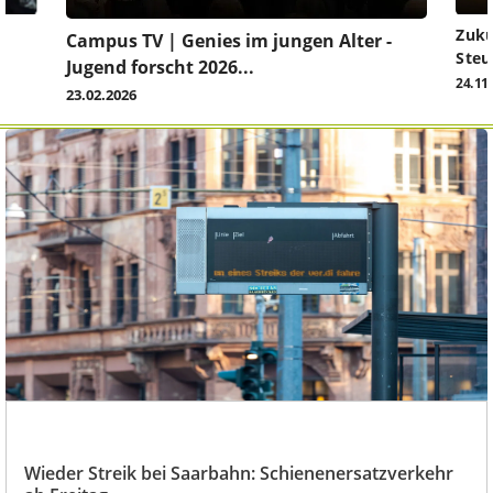
Zuku
Campus TV | Genies im jungen Alter -
Steu
Jugend forscht 2026...
24.11
23.02.2026
Wieder Streik bei Saarbahn: Schienenersatzverkehr