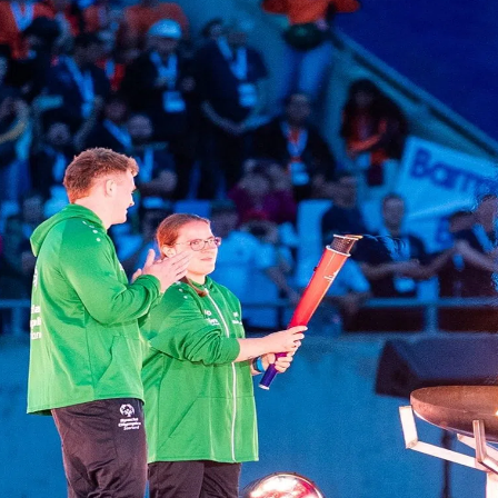
kales
rtner Content
ort