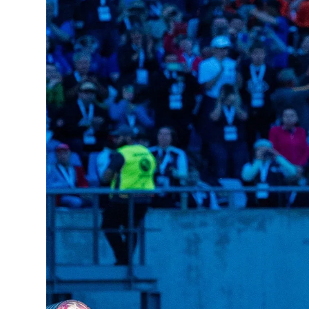
Lo
Pa
Sp