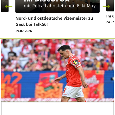
Im G
z
Nord- und ostdeutsche Vizemeister zu
24.07
Gast bei Talk56!
29.07.2026