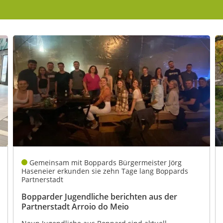
kales
rtner Content
ort
Gemeinsam mit Boppards Bürgermeister Jörg
Haseneier erkunden sie zehn Tage lang Boppards
Partnerstadt
Bopparder Jugendliche berichten aus der
Partnerstadt Arroio do Meio