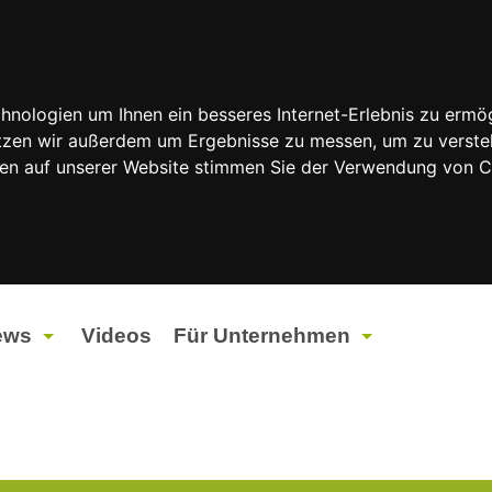
nologien um Ihnen ein besseres Internet-Erlebnis zu ermög
nutzen wir außerdem um Ergebnisse zu messen, um zu vers
rfen auf unserer Website stimmen Sie der Verwendung von 
ews
Videos
Für Unternehmen
tuelles
Werbung
ents
Werbeproduktion
ndtagswahlen 2026